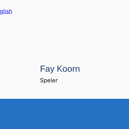
glish
Fay Koorn
Speler