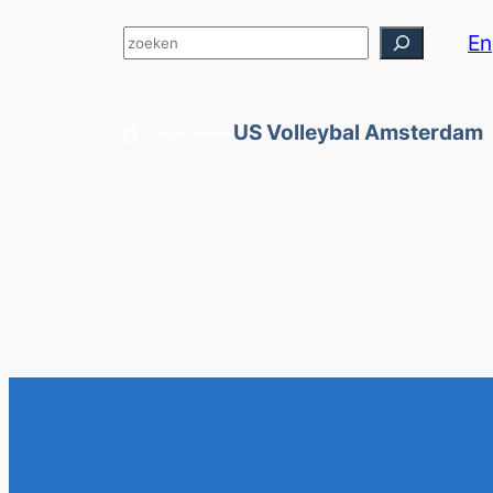
Zoeken
En
US Volleybal Amsterdam