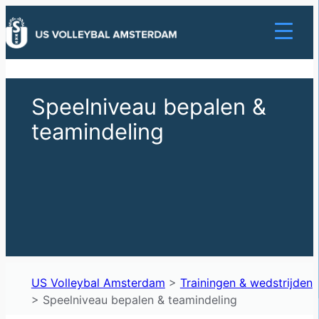
Ga
naar
de
inhoud
Speelniveau bepalen &
teamindeling
US Volleybal Amsterdam
>
Trainingen & wedstrijden
>
Speelniveau bepalen & teamindeling