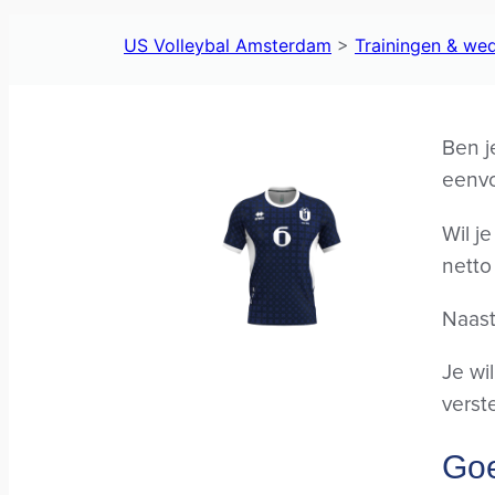
US Volleybal Amsterdam
>
Trainingen & wed
Ben j
eenvo
Wil j
netto
Naast
Je wi
verst
Goe