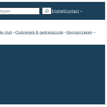
English
Contact
de club
Clubregels & gedragscode
Sponsorzaken