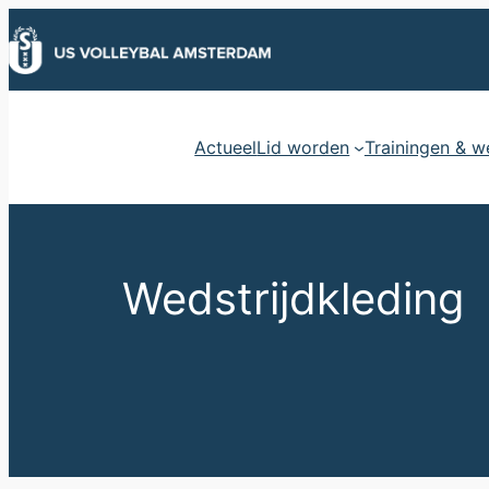
Ga
naar
de
inhoud
Actueel
Lid worden
Trainingen & w
Wedstrijdkleding