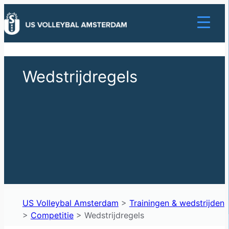
Ga
naar
de
inhoud
Wedstrijdregels
US Volleybal Amsterdam
>
Trainingen & wedstrijden
>
Competitie
>
Wedstrijdregels