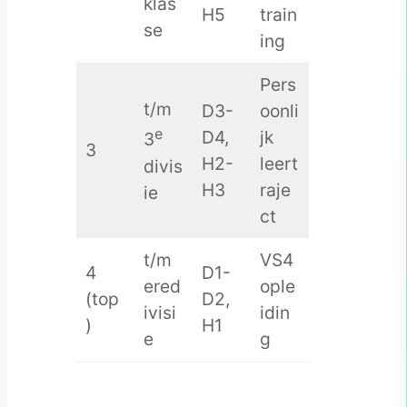
klas
H5
train
se
ing
Pers
t/m
D3-
oonli
e
D4,
jk
3
3
H2-
leert
divis
H3
raje
ie
ct
t/m
VS4
4
D1-
ered
ople
(top
D2,
ivisi
idin
)
H1
e
g