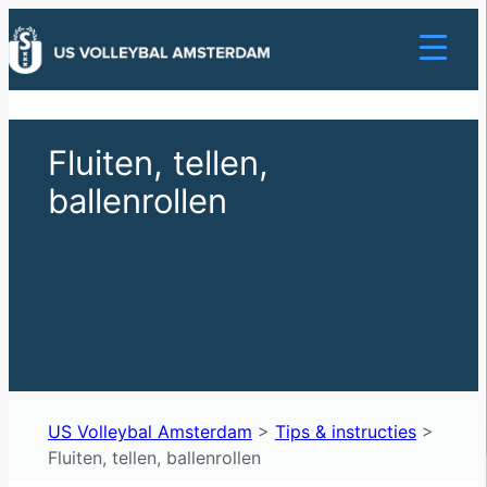
Ga
naar
de
inhoud
Fluiten, tellen,
ballenrollen
US Volleybal Amsterdam
>
Tips & instructies
>
Fluiten, tellen, ballenrollen