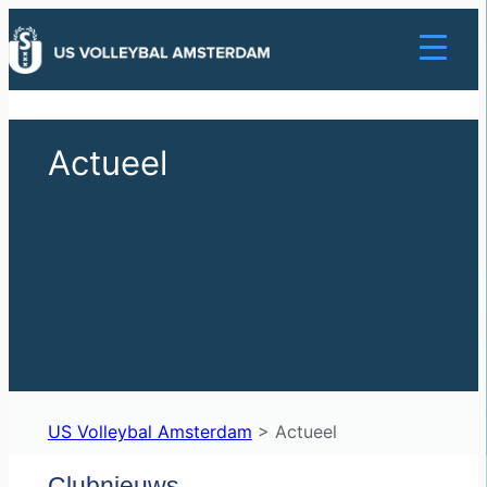
Ga
naar
de
inhoud
Actueel
US Volleybal Amsterdam
>
Actueel
Clubnieuws