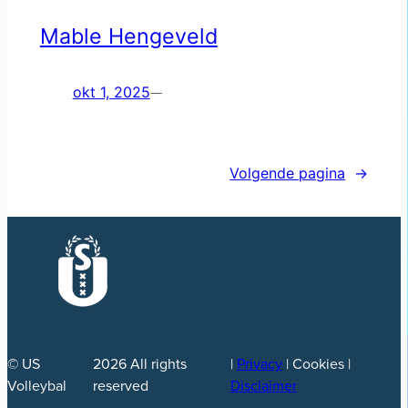
Mable Hengeveld
okt 1, 2025
—
Volgende pagina
→
© US
2026
All rights
|
Privacy
| Cookies |
Volleybal
reserved
Disclaimer