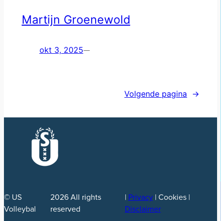
Martijn Groenewold
okt 3, 2025
—
Volgende pagina
→
© US
2026
All rights
|
Privacy
| Cookies |
Volleybal
reserved
Disclaimer