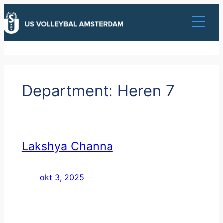
Ga
naar
de
inhoud
Department:
Heren 7
Lakshya Channa
okt 3, 2025
—