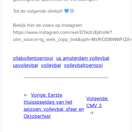
Tot de volgende oliebol!
Bekijk hier de video op Instagram:
https://www.instagram.com/reel/DTaUtJEjKmN/?
utm_source=ig_web_copy_link&igsh=MzRlODBiNWFlZA
oliebollentoernooi
us amsterdam volleybal
usvolleybal
volleybal
volleybaltoernooi
←
Vorige:
Eerste
Volgende:
thuisspeeldag van het
CMV 3
seizoen: volleybal, sfeer en
→
Oktoberfest